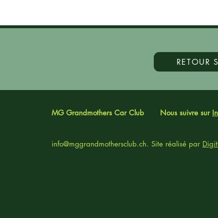
RETOUR S
MG Grandmothers Car Club
Nous suivre sur
I
info@mggrandmothersclub.ch
. Site réalisé par
Digi