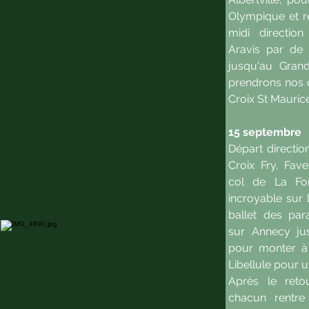
Olympique et re
midi directio
Aravis par de 
jusqu'au Gran
prendrons nos qu
Croix St Maurice
15 septembre
Départ direction
Croix Fry, Fav
col de La Fo
incroyable sur 
ballet des par
sur Annecy ju
pour monter à
Libellule pour u
Après le reto
chacun rentre