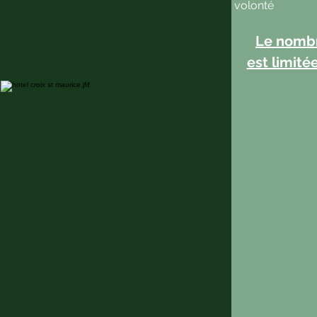
volonté
Le nombr
est limité