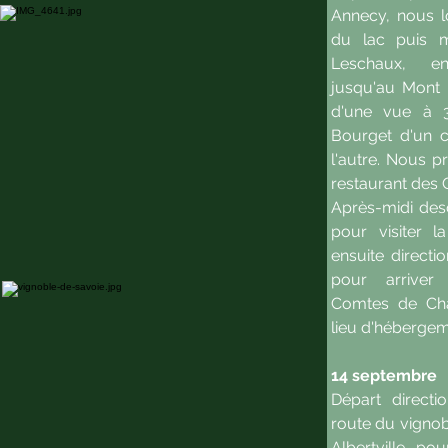
Annecy, nous l
du lac puis 
Leschaux, ens
jusqu'au Mont 
d'une vue à 3
Bourget d'un c
l'autre. Nous p
restaurant des 
Après-midi de
pour visiter l
ensuite directi
pour arrive
Comtes de Cha
lieu d'hébergem
14 septembre
Départ directio
route du vignob
Albertville, po