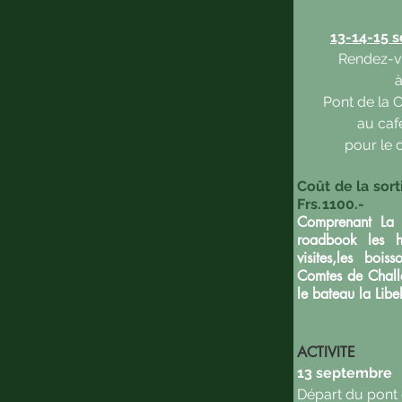
13-14-15 
Rendez-v
Pont de la C
au caf
pour le 
Coût de la sort
Frs.1100.-
Comprenant La 
roadbook les ho
visites​,les bo
Comtes de Challe
le bateau la Libe
ACTIVITE
13 septembre
Départ du pont d